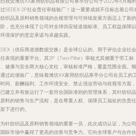
烈祝贺潍坊XX家用纺织品有限公司寒亭分公司于2022年8月顺
过SEDEX-2P社会责任审核验厂！这一重要成就不仅标志着公司
针纺织品及原料销售领域的合规管理与可持续发展方面迈上了新
台阶，也充分体现了公司对全球供应链道德标准、员工权益保障
及环境保护的坚定承诺与卓越实践。
EDEX（供应商道德数据交换）是全球公认的、用于评估企业社
任表现的重要平台。其2P（Two-Pillar）审核尤其侧重于劳工标
准、健康与安全两大核心支柱，审核标准严格，覆盖范围全面。
利通过此项验厂，意味着潍坊XX家用纺织品寒亭分公司在员工的
作时间、薪酬福利、工作环境安全、禁止强迫劳动与歧视等方面
均已建立并有效运行了一套符合国际准则的管理体系，其针纺织
及原料的销售与生产流程，是在尊重人权、保障员工福祉的负责
框架下进行的。
作为针纺织品及原料销售领域的重要一员，此次成功认证，为公
在国际市场中赢得了更高的信誉与竞争力。它向全球客户与合作