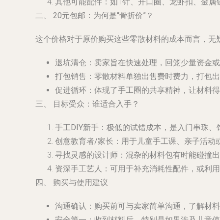
其他可能配件
：如T针、开口圈、龙虾扣、金属
二、 20元包邮：为何是“骨折价”？
这个价格对于原价购买这些零散材料的成本而言，无疑
退坑清仓
：卖家旨在快速处理，回笼少量资金或
打包销售
：零散材料单独出售费时费力，打包出
促进循环
：体现了手工圈的共享精神，让材料得
三、 目标受众：谁适合入手？
手工DIY新手
：极低的试错成本，是入门串珠、
创意教育者/家长
：用于儿童手工课、亲子活动
寻找灵感的设计师
：混杂的材料包有时能碰撞出
资深手工艺人
：可用于补充消耗性配件，或利用
四、 购买与使用建议
沟通确认
：购买前可与卖家简单沟通，了解材料
安全第一
：收到材料后，特别是如果涉及儿童使