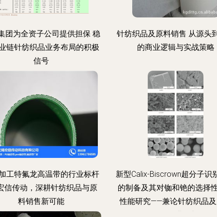
集团为全资子公司提供担保 稳
针纺织品及原料销售 从源头
业链针纺织品业务布局的积极
的商业逻辑与实战策略
信号
加工特氟龙高温带的行业标杆
新型Calix-Biscrown超分子
—宏信传动，深耕针纺织品与原
的制备及其对铷和铯的选择
料销售新可能
性能研究——兼论针纺织品及
销售行业展望