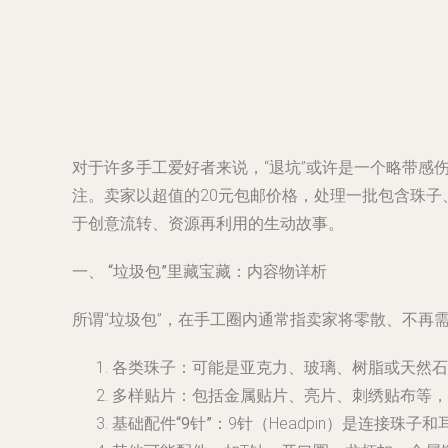
对于许多手工爱好者来说，“退坑”或许是一个略带感
注。卖家以超值的20元包邮价格，处理一批包含珠子
于创意流转、资源再利用的生动故事。
一、 “垃圾包”里藏宝藏：内容物详析
所谓“垃圾包”，在手工圈内通常指卖家将零散、不
各类珠子
：可能是亚克力、玻璃、树脂或天然石
多样贴片
：包括金属贴片、亮片、刺绣贴布等，
基础配件“9针”
：9针（Headpin）是连接珠